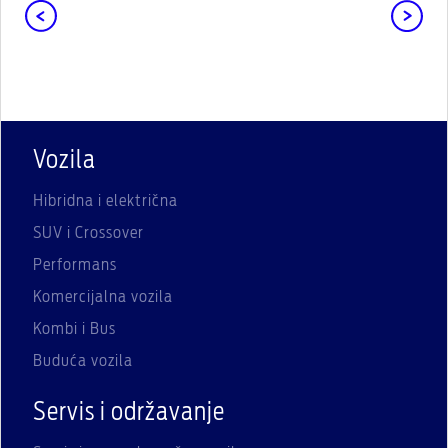
Vozila
Hibridna i električna
SUV i Crossover
Performans
Komercijalna vozila
Kombi i Bus
Buduća vozila
Servis i održavanje