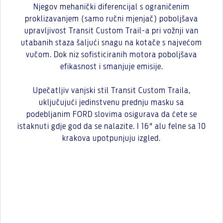
Njegov mehanički diferencijal s ograničenim
proklizavanjem (samo ručni mjenjač) poboljšava
upravljivost Transit Custom Trail-a pri vožnji van
utabanih staza šaljući snagu na kotače s najvećom
vučom. Dok niz sofisticiranih motora poboljšava
efikasnost i smanjuje emisije.
Upečatljiv vanjski stil Transit Custom Traila,
uključujući jedinstvenu prednju masku sa
podebljanim FORD slovima osigurava da ćete se
istaknuti gdje god da se nalazite. I 16" alu felne sa 10
krakova upotpunjuju izgled.