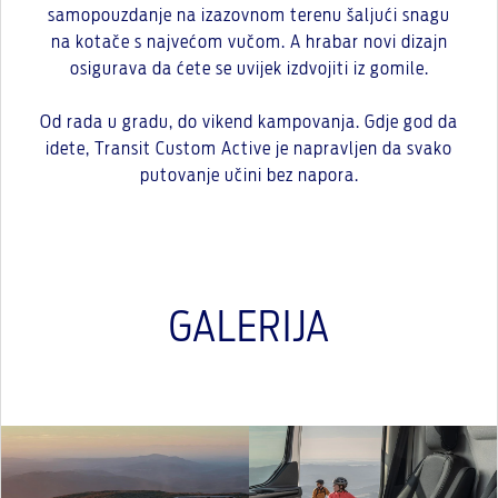
samopouzdanje na izazovnom terenu šaljući snagu
na kotače s najvećom vučom. A hrabar novi dizajn
osigurava da ćete se uvijek izdvojiti iz gomile.
Od rada u gradu, do vikend kampovanja. Gdje god da
idete, Transit Custom Active je napravljen da svako
putovanje učini bez napora.
GALERIJA