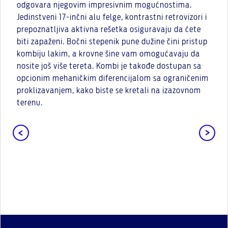
odgovara njegovim impresivnim mogućnostima.
Jedinstveni 17-inčni alu felge, kontrastni retrovizori i
prepoznatljiva aktivna rešetka osiguravaju da ćete
biti zapaženi. Bočni stepenik pune dužine čini pristup
kombiju lakim, a krovne šine vam omogućavaju da
nosite još više tereta. Kombi je takođe dostupan sa
opcionim mehaničkim diferencijalom sa ograničenim
proklizavanjem, kako biste se kretali na izazovnom
terenu.