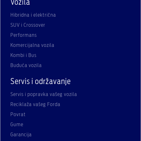
Vozila
Hibridna i električna
SUV i Crossover
Performans
Komercijalna vozila
Kombi i Bus
Buduća vozila
Servis i održavanje
Servis i popravka vašeg vozila
Reciklaža vašeg Forda
Povrat
Gume
Garancija