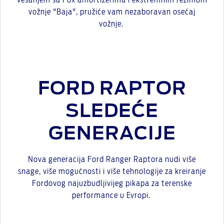
vešanjem sa Fox amortizerima i ekstremnim režimom
vožnje "Baja", pružiće vam nezaboravan osećaj
vožnje.
FORD RAPTOR
SLEDEĆE
GENERACIJE
Nova generacija Ford Ranger Raptora nudi više
snage, više mogućnosti i više tehnologije za kreiranje
Fordovog najuzbudljivijeg pikapa za terenske
performance u Evropi.