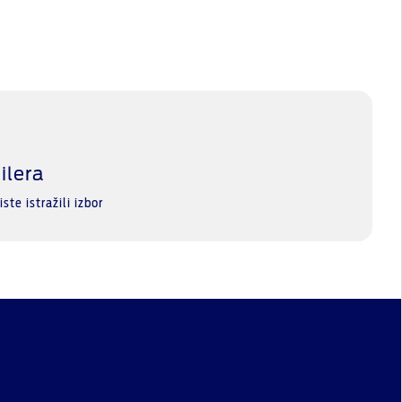
ilera
ste istražili izbor