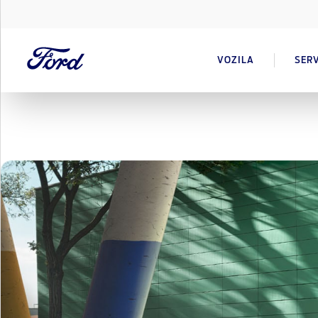
VOZILA
SERV
Moćna i smela, samo tvoja Puma