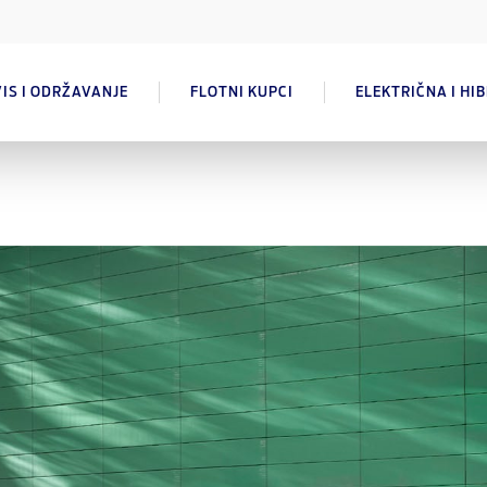
IS I ODRŽAVANJE
FLOTNI KUPCI
ELEKTRIČNA I HI
Udobnost i avantura za celu porodicu sa Kugom