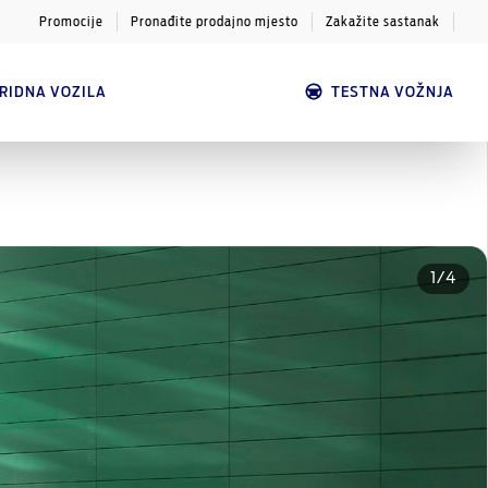
Promocije
Pronađite prodajno mjesto
Zakažite sastanak
Robusnost i pouzdanost sa Ford E‑Transit
BRIDNA VOZILA
TESTNA VOŽNJA
Custom
1
/
4