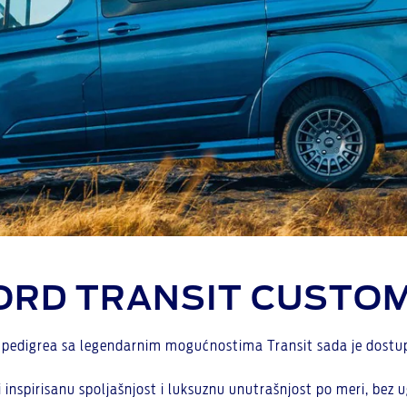
ORD TRANSIT CUSTO
pedigrea sa legendarnim mogućnostima Transit sada je dostup
inspirisanu spoljašnjost i luksuznu unutrašnjost po meri, bez ug