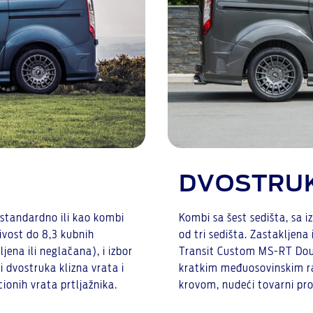
DVOSTRUK
 standardno ili kao kombi
Kombi sa šest sedišta, sa i
vost do 8,3 kubnih
od tri sedišta. Zastakljen
jena ili neglačana), i izbor
Transit Custom MS-RT Doub
i dvostruka klizna vrata i
kratkim međuosovinskim ra
ionih vrata prtljažnika.
krovom, nudeći tovarni pr