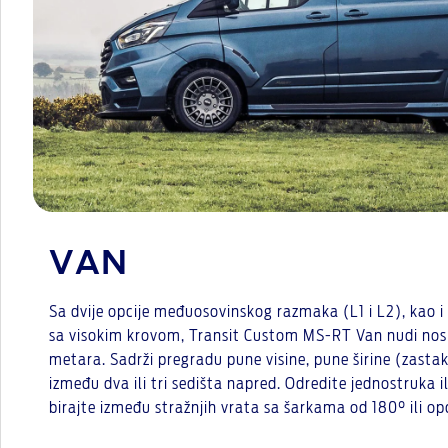
VAN
Sa dvije opcije međuosovinskog razmaka (L1 i L2), kao i
sa visokim krovom, Transit Custom MS-RT Van nudi nosi
metara. Sadrži pregradu pune visine, pune širine (zastakl
između dva ili tri sedišta napred. Odredite jednostruka il
birajte između stražnjih vrata sa šarkama od 180° ili opc