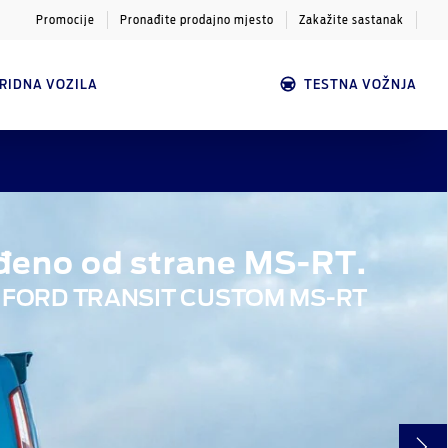
Promocije
Pronađite prodajno mjesto
Zakažite sastanak
BRIDNA VOZILA
TESTNA VOŽNJA
đeno od strane MS-RT.
 FORD TRANSIT CUSTOM MS-RT