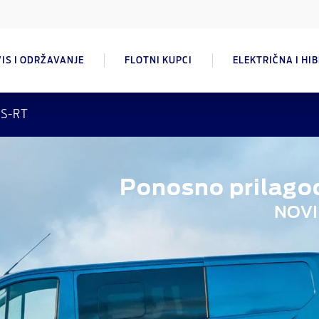
IS I ODRŽAVANJE
FLOTNI KUPCI
ELEKTRIČNA I HI
S-RT
Ponosno prilago
NOVI