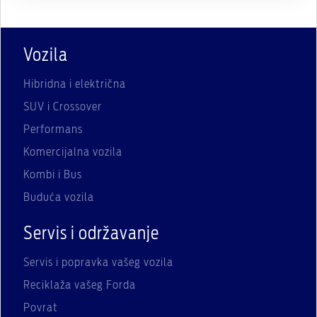
Vozila
Hibridna i električna
SUV i Crossover
Performans
Komercijalna vozila
Kombi i Bus
Buduća vozila
Servis i održavanje
Servis i popravka vašeg vozila
Reciklaža vašeg Forda
Povrat