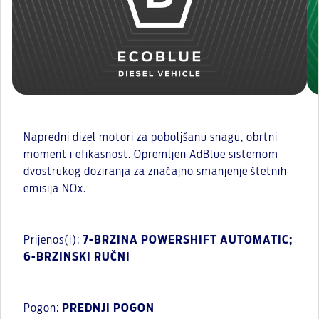
Napredni dizel motori za poboljšanu snagu, obrtni
moment i efikasnost. Opremljen AdBlue sistemom
dvostrukog doziranja za značajno smanjenje štetnih
emisija NOx.
Prijenos(i):
7-BRZINA POWERSHIFT AUTOMATIC;
6-BRZINSKI RUČNI
Pogon:
PREDNJI POGON