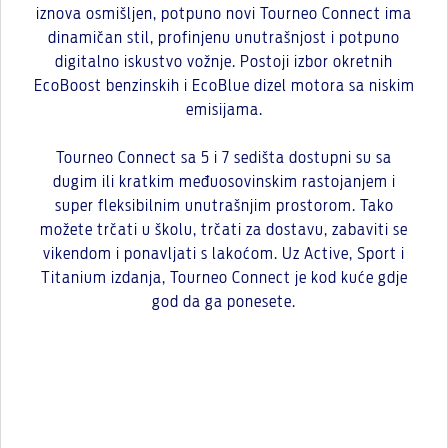
iznova osmišljen, potpuno novi Tourneo Connect ima
dinamičan stil, profinjenu unutrašnjost i potpuno
digitalno iskustvo vožnje. Postoji izbor okretnih
EcoBoost benzinskih i EcoBlue dizel motora sa niskim
emisijama.
Tourneo Connect sa 5 i 7 sedišta dostupni su sa
dugim ili kratkim međuosovinskim rastojanjem i
super fleksibilnim unutrašnjim prostorom. Tako
možete trčati u školu, trčati za dostavu, zabaviti se
vikendom i ponavljati s lakoćom. Uz Active, Sport i
Titanium izdanja, Tourneo Connect je kod kuće gdje
god da ga ponesete.