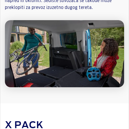
napred ili ukloniti. Sedište suvozača se takođe može
preklopiti za prevoz izuzetno dugog tereta.
X PACK