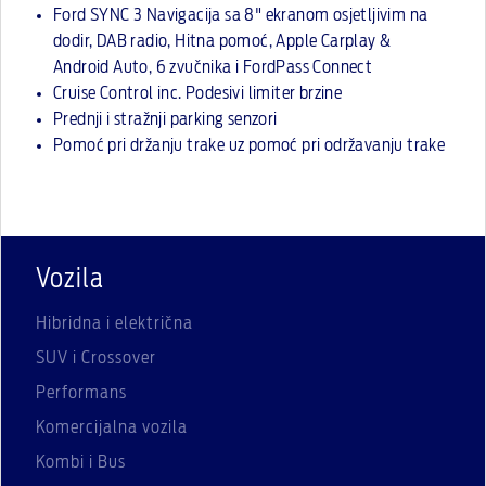
Ford SYNC 3 Navigacija sa 8" ekranom osjetljivim na
dodir, DAB radio, Hitna pomoć, Apple Carplay &
Android Auto, 6 zvučnika i FordPass Connect
Cruise Control inc. Podesivi limiter brzine
Prednji i stražnji parking senzori
Pomoć pri držanju trake uz pomoć pri održavanju trake
Vozila
Hibridna i električna
SUV i Crossover
Performans
Komercijalna vozila
Kombi i Bus