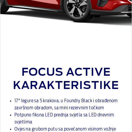
FOCUS ACTIVE
KARAKTERISTIKE
17" legure sa 5 krakova, u Foundry Black i obrađenom
završnom obradom, sa mini rezervnim točkom
Potpuno fiksna LED prednja svjetla sa LED dnevnim
svjetlima
Ovjes na grubom putu sa povećanom visinom vožnje