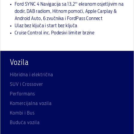
Ford SYNC 4 Navigacija sa 13,2'' ekranom osjetljivim na
dodir, DAB radiom, Hitnom pomoći, Apple Carplay &
Android Auto, 6 zvučnika i FordPass Connect
Ulaz bez ključa i start bez ključa
Cruise Control inc. Podesivi limiter brzine
Vozila
Hibridna i električna
SUV i Crossover
Performans
Komercijalna vozila
Kombi i Bus
Buduća vozila