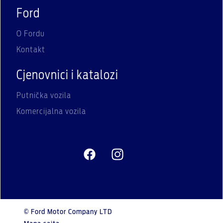
Ford
O Fordu
Kontakt
Cjenovnici i katalozi
Putnička vozila
Komercijalna vozila
© Ford Motor Company LTD