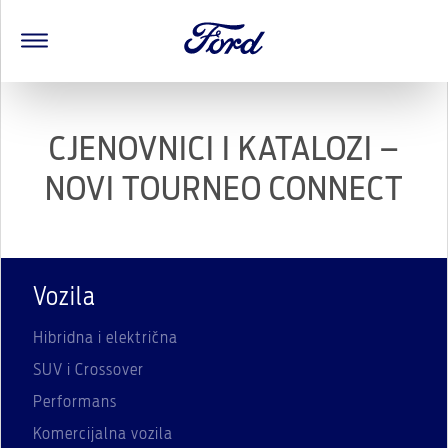
CJENOVNICI I KATALOZI –
NOVI TOURNEO CONNECT
Vozila
Hibridna i električna
SUV i Crossover
Performans
Komercijalna vozila